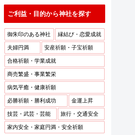
ご利益・目的から神社を探す
御朱印のある神社
縁結び・恋愛成就
夫婦円満
安産祈願・子宝祈願
合格祈願・学業成就
商売繁盛・事業繁栄
病気平癒・健康祈願
必勝祈願・勝利成功
金運上昇
技芸・武芸・芸能
旅行・交通安全
家内安全・家庭円満・安全祈願