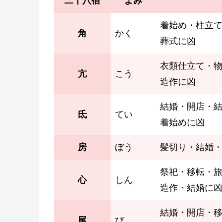
二十八宿
よみ
着始め・柱立
角
かく
葬式に凶
衣類仕立て・
亢
こう
造作に凶
結婚・開店・
氐
てい
着始めに凶
房
ぼう
髪切り・結婚
祭祀・移転・
心
しん
造作・結婚に
結婚・開店・
尾
び