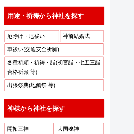
用途・祈祷から神社を探す
厄除け・厄祓い
神前結婚式
車祓い(交通安全祈願)
各種祈願・祈祷・詣(初宮詣・七五三詣
合格祈願 等)
出張祭典(地鎮祭 等)
神様から神社を探す
開拓三神
大国魂神