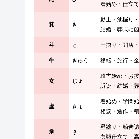
着始め・仕立
動土・池掘り
箕
き
結婚・葬式に
斗
と
土掘り・開店
牛
ぎゅう
移転・旅行・
稽古始め・お
女
じょ
訴訟・結婚・
着始め・学問
虚
きょ
相談・造作・
壁塗り・船普
危
き
衣類仕立て・