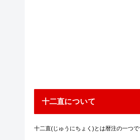
十二直について
十二直(じゅうにちょく)とは暦注の一つで