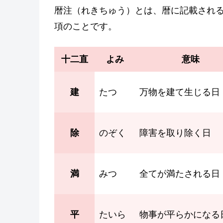
暦注（れきちゅう）とは、暦に記載され
項のことです。
十二直
よみ
意味
建
たつ
万物を建て生じる日
除
のぞく
障害を取り除く日
満
みつ
全てが満たされる日
平
たいら
物事が平らかになる