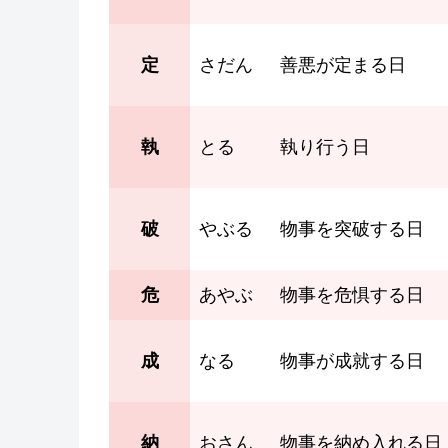
定
さだん
善悪が定まる日
執
とる
執り行う日
破
やぶる
物事を突破する日
危
あやぶ
物事を危惧する日
成
なる
物事が成就する日
納
おさん
物事を納め入れる日