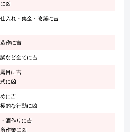
てに凶
・仕入れ・集金・改築に吉
凶
・造作に吉
金談など全てに吉
披露目に吉
葬式に凶
始めに吉
積極的な行動に凶
請・酒作りに吉
高所作業に凶