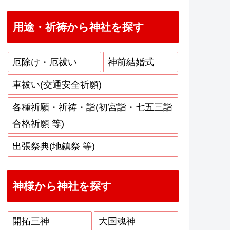
用途・祈祷から神社を探す
厄除け・厄祓い
神前結婚式
車祓い(交通安全祈願)
各種祈願・祈祷・詣(初宮詣・七五三詣
合格祈願 等)
出張祭典(地鎮祭 等)
神様から神社を探す
開拓三神
大国魂神