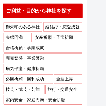
ご利益・目的から神社を探す
御朱印のある神社
縁結び・恋愛成就
夫婦円満
安産祈願・子宝祈願
合格祈願・学業成就
商売繁盛・事業繁栄
病気平癒・健康祈願
必勝祈願・勝利成功
金運上昇
技芸・武芸・芸能
旅行・交通安全
家内安全・家庭円満・安全祈願