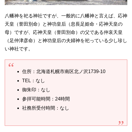
八幡神を祀る神社ですが、一般的に八幡神と言えば、応神
天皇（誉田別命）と神功皇后（息長足姫命・応神天皇の
母）ですが、応神天皇（誉田別命）の父である仲哀天皇
（足仲津彦命）と神功皇后の夫婦神を祀っている少し珍し
い神社です。
住所：北海道札幌市南区北ノ沢1739-10
TEL：なし
御朱印：なし
参拝可能時間：24時間
社務所受付時間：なし