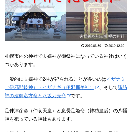
夫婦神を祀る札幌の神社
2019.03.30
2019.12.10
札幌市内の神社で夫婦神が御祭神になっている神社はいく
つかあります。
一般的に夫婦神で2柱が祀られることが多いのは
イザナミ
（伊邪那岐神）・イザナギ（伊邪那美神）
、そして
諏訪
神の建御名方命と八坂刀売命
です。
足仲津彦命（仲哀天皇）と息長足姫命（神功皇后）の八幡
神を祀っている神社もあります。