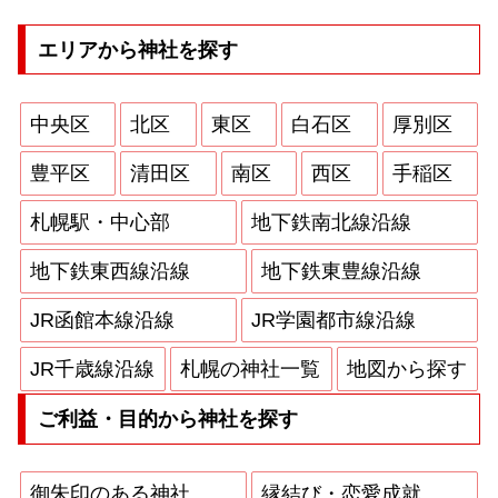
エリアから神社を探す
中央区
北区
東区
白石区
厚別区
豊平区
清田区
南区
西区
手稲区
札幌駅・中心部
地下鉄南北線沿線
地下鉄東西線沿線
地下鉄東豊線沿線
JR函館本線沿線
JR学園都市線沿線
JR千歳線沿線
札幌の神社一覧
地図から探す
ご利益・目的から神社を探す
御朱印のある神社
縁結び・恋愛成就