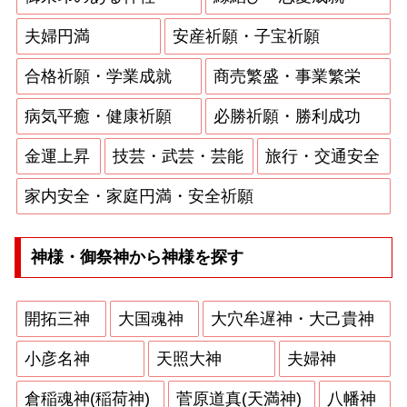
夫婦円満
安産祈願・子宝祈願
合格祈願・学業成就
商売繁盛・事業繁栄
病気平癒・健康祈願
必勝祈願・勝利成功
金運上昇
技芸・武芸・芸能
旅行・交通安全
家内安全・家庭円満・安全祈願
神様・御祭神から神様を探す
開拓三神
大国魂神
大穴牟遅神・大己貴神
小彦名神
天照大神
夫婦神
倉稲魂神(稲荷神)
菅原道真(天満神)
八幡神