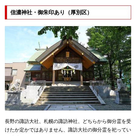
信濃神社・御朱印あり（厚別区）
長野の諏訪大社、札幌の諏訪神社、どちらから御分霊を受
けたか定かではありません、諏訪大社の御分霊を祀ってい