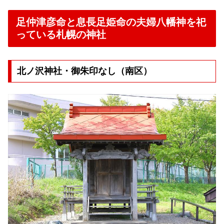
足仲津彦命と息長足姫命の夫婦八幡神を祀
っている札幌の神社
北ノ沢神社・御朱印なし（南区）