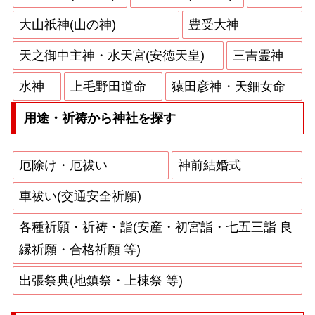
大山祇神(山の神)
豊受大神
天之御中主神・水天宮(安徳天皇)
三吉霊神
水神
上毛野田道命
猿田彦神・天鈿女命
用途・祈祷から神社を探す
厄除け・厄祓い
神前結婚式
車祓い(交通安全祈願)
各種祈願・祈祷・詣(安産・初宮詣・七五三詣 良
縁祈願・合格祈願 等)
出張祭典(地鎮祭・上棟祭 等)