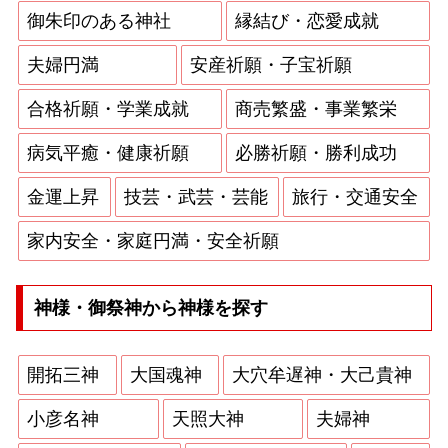
御朱印のある神社
縁結び・恋愛成就
夫婦円満
安産祈願・子宝祈願
合格祈願・学業成就
商売繁盛・事業繁栄
病気平癒・健康祈願
必勝祈願・勝利成功
金運上昇
技芸・武芸・芸能
旅行・交通安全
家内安全・家庭円満・安全祈願
神様・御祭神から神様を探す
開拓三神
大国魂神
大穴牟遅神・大己貴神
小彦名神
天照大神
夫婦神