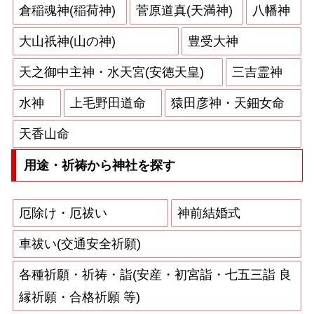
倉稲魂神(稲荷神)
菅原道真(天満神)
八幡神
大山祇神(山の神)
豊受大神
天之御中主神・水天宮(安徳天皇)
三吉霊神
水神
上毛野田道命
猿田彦神・天鈿女命
天香山命
用途・祈祷から神社を探す
厄除け・厄祓い
神前結婚式
車祓い(交通安全祈願)
各種祈願・祈祷・詣(安産・初宮詣・七五三詣 良
縁祈願・合格祈願 等)