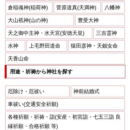
倉稲魂神(稲荷神)
菅原道真(天満神)
八幡神
大山祇神(山の神)
豊受大神
天之御中主神・水天宮(安徳天皇)
三吉霊神
水神
上毛野田道命
猿田彦神・天鈿女命
天香山命
用途・祈祷から神社を探す
厄除け・厄祓い
神前結婚式
車祓い(交通安全祈願)
各種祈願・祈祷・詣(安産・初宮詣・七五三詣 良
縁祈願・合格祈願 等)