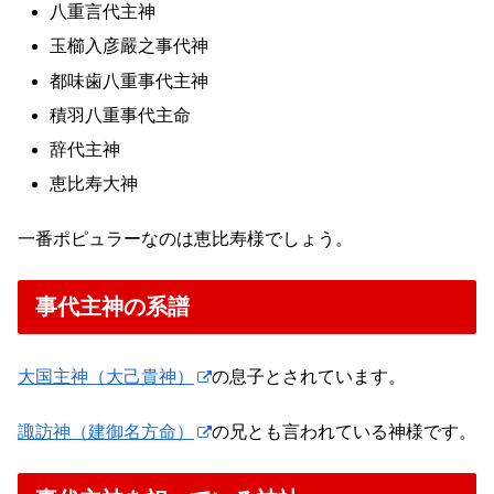
八重言代主神
玉櫛入彦嚴之事代神
都味歯八重事代主神
積羽八重事代主命
辞代主神
恵比寿大神
一番ポピュラーなのは恵比寿様でしょう。
事代主神の系譜
大国主神（大己貴神）
の息子とされています。
諏訪神（建御名方命）
の兄とも言われている神様です。