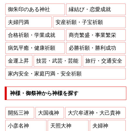
御朱印のある神社
縁結び・恋愛成就
夫婦円満
安産祈願・子宝祈願
合格祈願・学業成就
商売繁盛・事業繁栄
病気平癒・健康祈願
必勝祈願・勝利成功
金運上昇
技芸・武芸・芸能
旅行・交通安全
家内安全・家庭円満・安全祈願
神様・御祭神から神様を探す
開拓三神
大国魂神
大穴牟遅神・大己貴神
小彦名神
天照大神
夫婦神